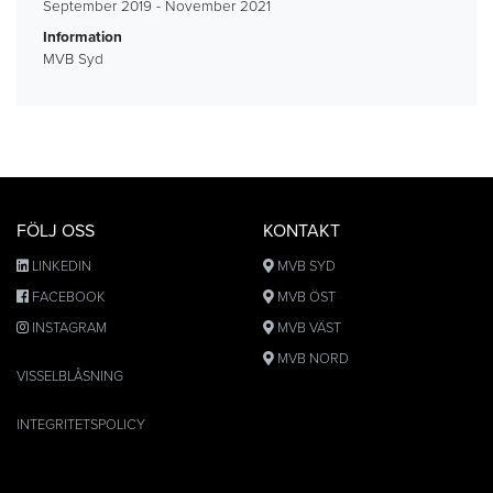
September 2019 - November 2021
Information
MVB Syd
FÖLJ OSS
KONTAKT
LINKEDIN
MVB SYD
FACEBOOK
MVB ÖST
INSTAGRAM
MVB VÄST
MVB NORD
VISSELBLÅSNING
INTEGRITETSPOLICY