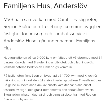
Familjens Hus, Anderslöv
MVB har i samverkan med Curahill Fastigheter,
Region Skåne och Trelleborgs kommun byggt en
fastighet för omsorg och samhällsservice i
Anderslöv. Huset går under namnet Familjens
Hus.
Nybyggnationen på ca 9 000 kvm omfattade ett vårdboende med 64
platser, förskola med 8 avdelningar, bibliotek och tillagningskök.
Verksamheterna bedrivs av Trelleborgs kommun.
På fastigheten finns även en byggnad på 1 700 kvm med K- och Q-
märkning som inhyst den f.d anrika inredningsbutiken Thysells möbler.
På grund av bevarandekrav av husets karaktär har bland annat
fasaden av tegel och granit demonterats och sedan återanvänts.
Byggnaden inhyser idag vård- och barnavårdscentral med Region
Skåne som hyresgäst.