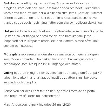
Sjukdomar
är ett tydligt tema i Mary Anderssons böcker som
präglade stora delar av livet i det trångbodda området. I lekparken
visas detta med ett rum där alla sinnena stimuleras. Centralt i rummet
är den bevarade lönnen. Runt trädet finns rutschbanan, snurrskiva,
triangelspel, speglar och hängmattor som ska symbolisera sjuksängar.
Hollywood
kallades området med nödbostäder som fanns i Sorgenfri.
Bostäderna var trånga och små för de ofta barnrika familjerna. I
lekparken har vi skapat faluröda lek- och klätterhus med såväl kök,
sovrum och utedass.
Mötesplats
representerar den starka samvaron och gemenskapen
som rådde i området. I lekparken finns bord, bänkar, grill och en
scen/trappa som ska bjuda in till umgänge och möten.
Odling
hade en viktig roll för överlevnad i det fattiga området på 40-
talet. I lekparken har vi anlagt odlingslådor, vattenränna, bakbord,
sandlåda och gungdjur.
Lekparken har dessutom fått en helt ny entré i form av en portal
inspirerad av dåtidens folkparksentréer.
Mary Andersson lekpark invigdes 29 maj 2020.