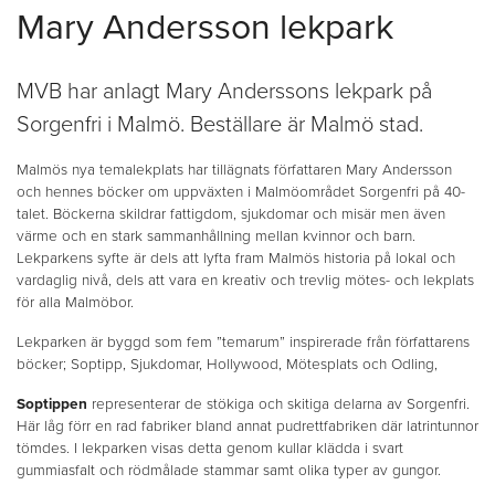
Mary Andersson lekpark
MVB har anlagt Mary Anderssons lekpark på
Sorgenfri i Malmö. Beställare är Malmö stad.
Malmös nya temalekplats har tillägnats författaren Mary Andersson
och hennes böcker om uppväxten i Malmöområdet Sorgenfri på 40-
talet. Böckerna skildrar fattigdom, sjukdomar och misär men även
värme och en stark sammanhållning mellan kvinnor och barn.
Lekparkens syfte är dels att lyfta fram Malmös historia på lokal och
vardaglig nivå, dels att vara en kreativ och trevlig mötes- och lekplats
för alla Malmöbor.
Lekparken är byggd som fem ”temarum” inspirerade från författarens
böcker; Soptipp, Sjukdomar, Hollywood, Mötesplats och Odling,
Soptippen
representerar de stökiga och skitiga delarna av Sorgenfri.
Här låg förr en rad fabriker bland annat pudrettfabriken där latrintunnor
tömdes. I lekparken visas detta genom kullar klädda i svart
gummiasfalt och rödmålade stammar samt olika typer av gungor.