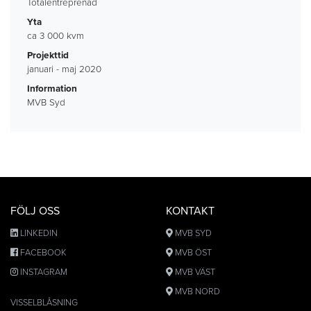
Totalentreprenad
Yta
ca 3 000 kvm
Projekttid
januari - maj 2020
Information
MVB Syd
FÖLJ OSS
KONTAKT
LINKEDIN
MVB SYD
FACEBOOK
MVB ÖST
INSTAGRAM
MVB VÄST
MVB NORD
VISSELBLÅSNING