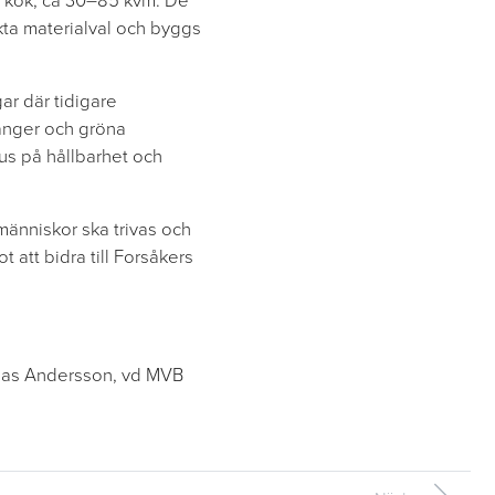
ch kök, ca 30–85 kvm. De
kta materialval och byggs
ar där tidigare
ranger och gröna
kus på hållbarhet och
människor ska trivas och
 att bidra till Forsåkers
Tomas Andersson, vd MVB