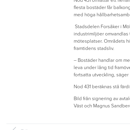
Nod 431 omfattar ett flerfa
flesta bostäder får balkon
med höga hållbarhetsambi
Stadsdelen Forsåker i Möl
industrimiljöer omvandlas 
mötesplatser. Områdets his
framtidens stadsliv.
– Bostäder handlar om mer 
leva under lång tid framöve
fortsatta utveckling, säg
Nod 431 beräknas stå färd
Bild från signering av avt
Väst och Magnus Sandberg