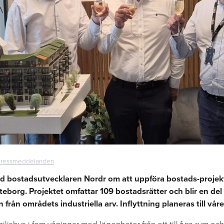
ressmeddelanden
d bostadsutvecklaren Nordr om att uppföra bostads-projekt
teborg. Projektet omfattar 109 bostadsrätter
och blir en de
n från områdets industriella arv. Inflyttning planeras till vå