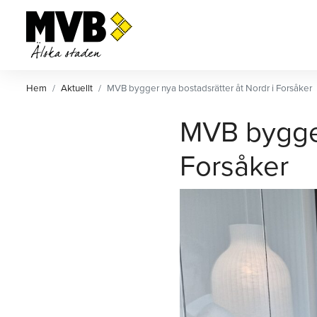
MVB
Ett av Sveriges största
privatägda byggföretag.
Hem
Aktuellt
MVB bygger nya bostadsrätter åt Nordr i Forsåker
MVB bygger
Forsåker