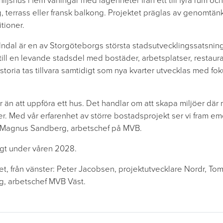
miljshus i fem våningar med lägenheter från ett till fyra rum o
g, terrass eller fransk balkong. Projektet präglas av genomtän
tioner.
ndal är en av Storgöteborgs största stadsutvecklingssatsning
till en levande stadsdel med bostäder, arbetsplatser, restau
toria tas tillvara samtidigt som nya kvarter utvecklas med fo
än att uppföra ett hus. Det handlar om att skapa miljöer där 
r. Med vår erfarenhet av större bostadsprojekt ser vi fram emot
er Magnus Sandberg, arbetschef på MVB.
igt under våren 2028.
alet, från vänster: Peter Jacobsen, projektutvecklare Nordr, 
, arbetschef MVB Väst.