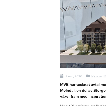
12 maj, 2026
Nyheter
|
P
MVB har tecknat avtal me
Mölndal, en del av Storgö
växer fram
med
inspiratio