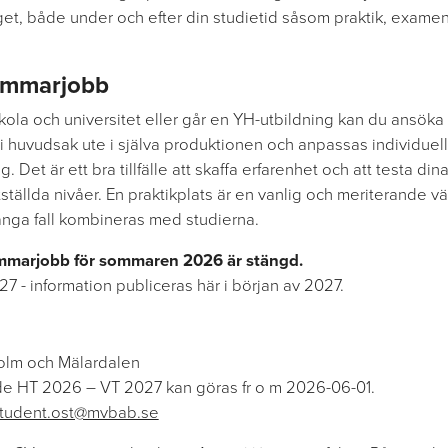
taget, både under och efter din studietid såsom praktik, exam
sommarjobb
ola och universitet eller går en YH-utbildning kan du ansöka
 huvudsak ute i själva produktionen och anpassas individuellt 
g. Det är ett bra tillfälle att skaffa erfarenhet och att testa d
ställda nivåer. En praktikplats är en vanlig och meriterande väg
nga fall kombineras med studierna.
mmarjobb för sommaren 2026 är stängd.
 - information publiceras här i början av 2027.
lm och Mälardalen
e HT 2026 – VT 2027 kan göras fr o m 2026-06-01.
tudent.ost@mvbab.se