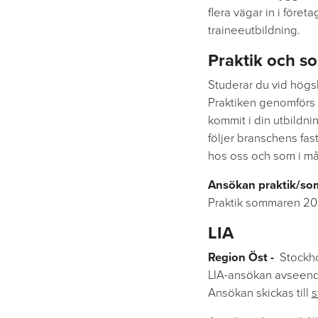
flera vägar in i före
traineeutbildning.
Praktik och 
Studerar du vid högsk
Praktiken genomförs i
kommit i din utbildnin
följer branschens fast
hos oss och som i må
Ansökan
praktik/so
Praktik sommaren 2027
LIA
Region Öst -
Stockho
LIA-ansökan avseend
Ansökan skickas till
s