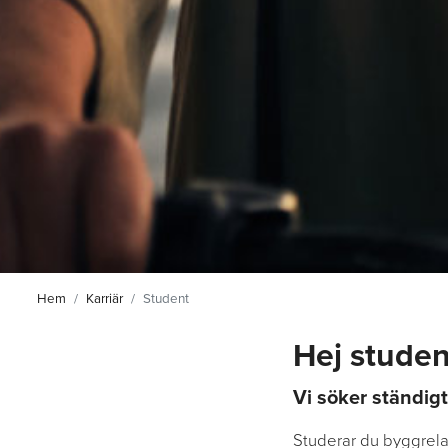
Hem
Karriär
Student
Hej student
Vi söker ständigt
Studerar du byggrelat