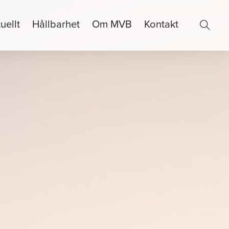
uellt
Hållbarhet
Om MVB
Kontakt