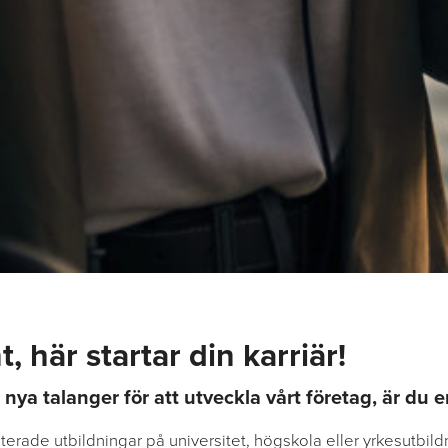
, här startar din karriär!
 nya talanger för att utveckla vårt företag, är du 
erade utbildningar på universitet, högskola eller yrkesutbild