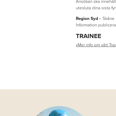
Ansökan ska innehåll
utesluta dina sista fy
Region Syd -
Skåne
Information publicera
TRAINEE
»Mer info om vårt Tra