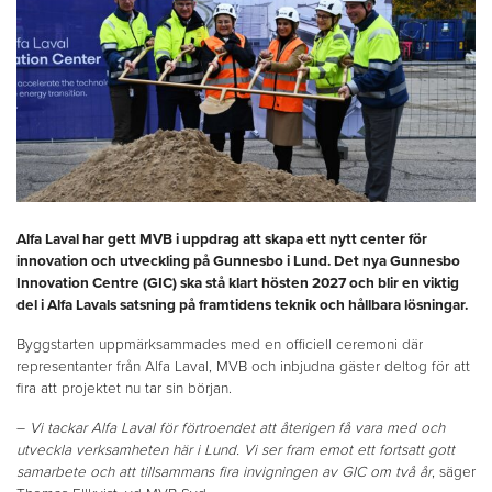
Alfa Laval har gett MVB i uppdrag att skapa ett nytt center för
innovation och utveckling på Gunnesbo i Lund. Det nya Gunnesbo
Innovation Centre (GIC) ska stå klart hösten 2027 och blir en viktig
del i Alfa Lavals satsning på framtidens teknik och hållbara lösningar.
Byggstarten uppmärksammades med en officiell ceremoni där
representanter från Alfa Laval, MVB och inbjudna gäster deltog för att
fira att projektet nu tar sin början.
–
Vi tackar Alfa Laval för förtroendet att återigen få vara med och
utveckla verksamheten här i Lund. Vi ser fram emot ett fortsatt gott
samarbete och att tillsammans fira invigningen av GIC om två år
, säger