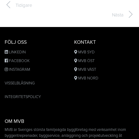
Tidigare
Nästa
FÖLJ OSS
KONTAKT
LINKEDIN
MVB SYD
FACEBOOK
MVB ÖST
INSTAGRAM
MVB VÄST
MVB NORD
VISSELBLÅSNING
INTEGRITETSPOLICY
OM MVB
MVB är Sveriges största familjeägda byggföretag med verksamhet inom
byggentreprenader, byggservice, anläggning och projektutveckling åt