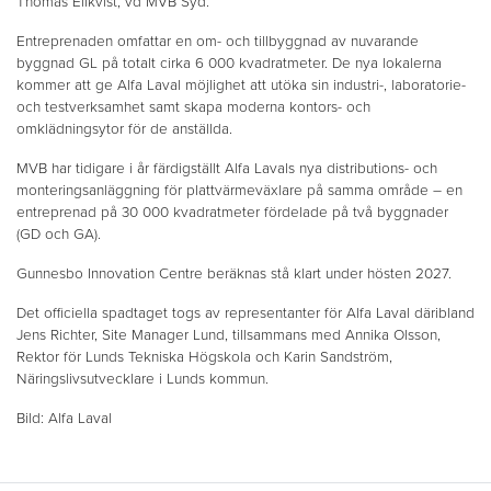
Thomas Ellkvist, vd MVB Syd.
Entreprenaden omfattar en om- och tillbyggnad av nuvarande
byggnad GL på totalt cirka 6 000 kvadratmeter. De nya lokalerna
kommer att ge Alfa Laval möjlighet att utöka sin industri-, laboratorie-
och testverksamhet samt skapa moderna kontors- och
omklädningsytor för de anställda.
MVB har tidigare i år färdigställt Alfa Lavals nya distributions- och
monteringsanläggning för plattvärmeväxlare på samma område – en
entreprenad på 30 000 kvadratmeter fördelade på två byggnader
(GD och GA).
Gunnesbo Innovation Centre beräknas stå klart under hösten 2027.
Det officiella spadtaget togs av representanter för Alfa Laval däribland
Jens Richter, Site Manager Lund, tillsammans med Annika Olsson,
Rektor för Lunds Tekniska Högskola och Karin Sandström,
Näringslivsutvecklare i Lunds kommun.
Bild: Alfa Laval