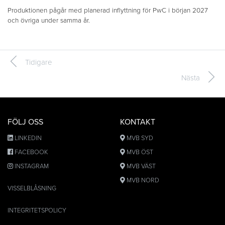
Produktionen pågår med planerad inflyttning för PwC i början 2027
och övriga under samma år.
Tidigare
Nästa
FÖLJ OSS
KONTAKT
LINKEDIN
MVB SYD
FACEBOOK
MVB ÖST
INSTAGRAM
MVB VÄST
MVB NORD
VISSELBLÅSNING
INTEGRITETSPOLICY