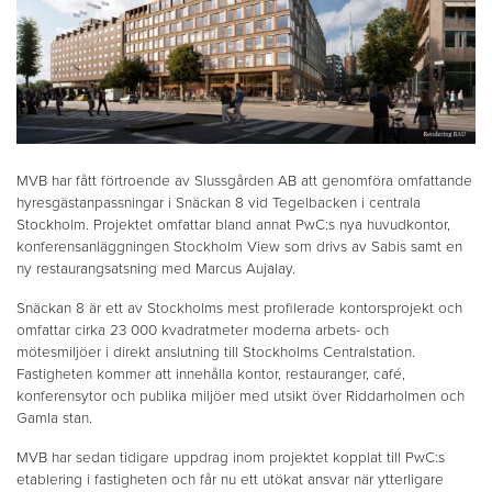
MVB har fått förtroende av Slussgården AB att genomföra omfattande
hyresgästanpassningar i Snäckan 8 vid Tegelbacken i centrala
Stockholm. Projektet omfattar bland annat PwC:s nya huvudkontor,
konferensanläggningen Stockholm View som drivs av Sabis samt en
ny restaurangsatsning med Marcus Aujalay.
Snäckan 8 är ett av Stockholms mest profilerade kontorsprojekt och
omfattar cirka 23 000 kvadratmeter moderna arbets- och
mötesmiljöer i direkt anslutning till Stockholms Centralstation.
Fastigheten kommer att innehålla kontor, restauranger, café,
konferensytor och publika miljöer med utsikt över Riddarholmen och
Gamla stan.
MVB har sedan tidigare uppdrag inom projektet kopplat till PwC:s
etablering i fastigheten och får nu ett utökat ansvar när ytterligare