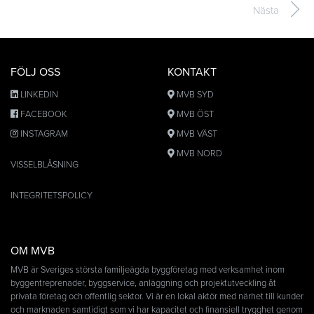
Nästa
FÖLJ OSS
KONTAKT
LINKEDIN
MVB SYD
FACEBOOK
MVB ÖST
INSTAGRAM
MVB VÄST
MVB NORD
VISSELBLÅSNING
INTEGRITETSPOLICY
OM MVB
MVB är Sveriges största familjeägda byggföretag med verksamhet inom
byggentreprenader, byggservice, anläggning och projektutveckling åt
privata företag och offentlig sektor. Vi är en lokal aktör med närhet till kunder
och marknaden samtidigt som vi har kapacitet och finansiell trygghet genom