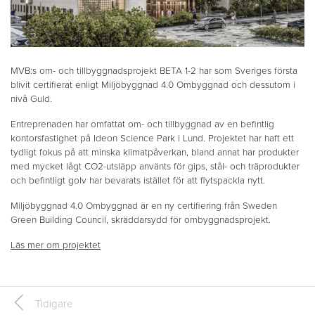
MVB:s om- och tillbyggnadsprojekt BETA 1-2 har som Sveriges första
blivit certifierat enligt Miljöbyggnad 4.0 Ombyggnad och dessutom i
nivå Guld.
Entreprenaden har omfattat om- och tillbyggnad av en befintlig
kontorsfastighet på Ideon Science Park i Lund. Projektet har haft ett
tydligt fokus på att minska klimatpåverkan, bland annat har produkter
med mycket lågt CO2-utsläpp använts för gips, stål- och träprodukter
och befintligt golv har bevarats istället för att flytspackla nytt.
Miljöbyggnad 4.0 Ombyggnad är en ny certifiering från Sweden
Green Building Council, skräddarsydd för ombyggnadsprojekt.
Läs mer om projektet
Tidigare