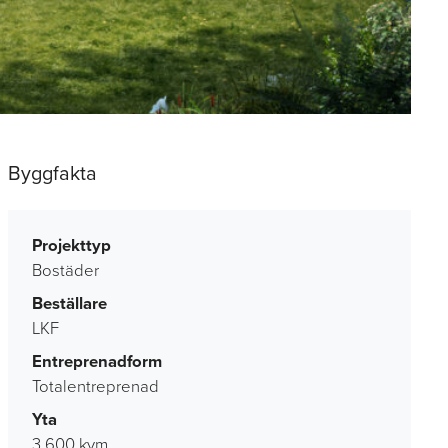
Byggfakta
Projekttyp
Bostäder
Beställare
LKF
Entreprenadform
Totalentreprenad
Yta
3 600 kvm