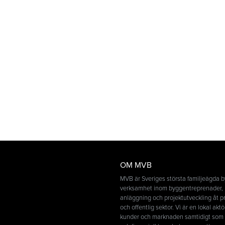
OM MVB
MVB är Sveriges största familjeägda 
verksamhet inom byggentreprenader, 
anläggning och projektutveckling åt pr
och offentlig sektor. Vi är en lokal aktö
kunder och marknaden samtidigt som v