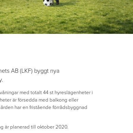
ets AB (LKF) byggt nya
y.
åningar med totalt 44 st hyreslägenheter i
nheter är försedda med balkong eller
gården har en fristående förrådsbyggnad
 är planerad till oktober 2020.