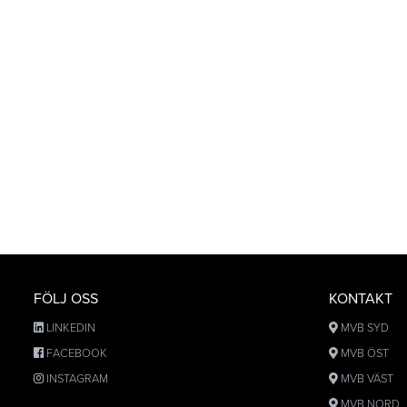
FÖLJ OSS
KONTAKT
LINKEDIN
MVB SYD
FACEBOOK
MVB ÖST
INSTAGRAM
MVB VÄST
MVB NORD