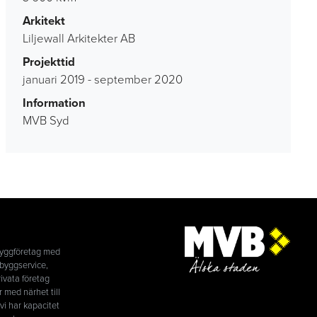
Arkitekt
Liljewall Arkitekter AB
Projekttid
januari 2019 - september 2020
Information
MVB Syd
byggföretag med
byggservice,
ivata företag
r med närhet till
i har kapacitet