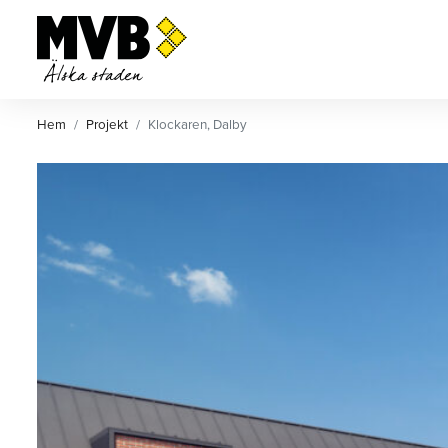
MVB
Ett av Sveriges största
privatägda byggföretag.
Hem
Projekt
Klockaren, Dalby