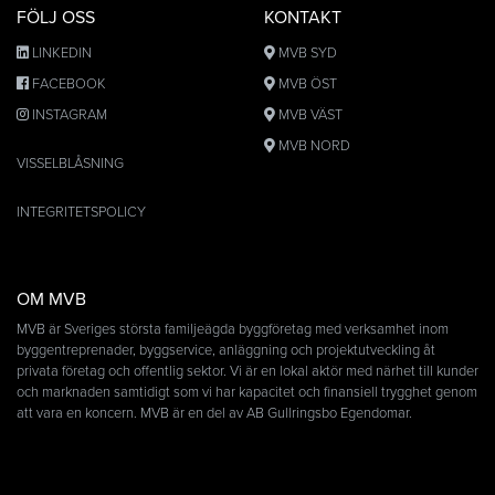
FÖLJ OSS
KONTAKT
LINKEDIN
MVB SYD
FACEBOOK
MVB ÖST
INSTAGRAM
MVB VÄST
MVB NORD
VISSELBLÅSNING
INTEGRITETSPOLICY
OM MVB
MVB är Sveriges största familjeägda byggföretag med verksamhet inom
byggentreprenader, byggservice, anläggning och projektutveckling åt
privata företag och offentlig sektor. Vi är en lokal aktör med närhet till kunder
och marknaden samtidigt som vi har kapacitet och finansiell trygghet genom
att vara en koncern. MVB är en del av AB Gullringsbo Egendomar.