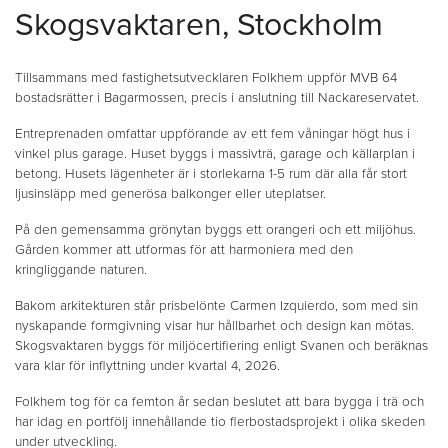
Skogsvaktaren, Stockholm
Tillsammans med fastighetsutvecklaren Folkhem uppför MVB 64
bostadsrätter i Bagarmossen, precis i anslutning till Nackareservatet.
Entreprenaden omfattar uppförande av ett fem våningar högt hus i
vinkel plus garage. Huset byggs i massivträ, garage och källarplan i
betong. Husets lägenheter är i storlekarna 1-5 rum där alla får stort
ljusinsläpp med generösa balkonger eller uteplatser.
På den gemensamma grönytan byggs ett orangeri och ett miljöhus.
Gården kommer att utformas för att harmoniera med den
kringliggande naturen.
Bakom arkitekturen står prisbelönte Carmen Izquierdo, som med sin
nyskapande formgivning visar hur hållbarhet och design kan mötas.
Skogsvaktaren byggs för miljöcertifiering enligt Svanen och beräknas
vara klar för inflyttning under kvartal 4, 2026.
Folkhem tog för ca femton år sedan beslutet att bara bygga i trä och
har idag en portfölj innehållande tio flerbostadsprojekt i olika skeden
under utveckling.