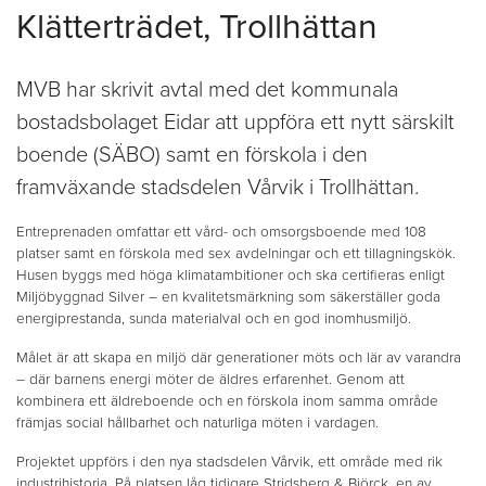
Klätterträdet, Trollhättan
MVB har skrivit avtal med det kommunala
bostadsbolaget Eidar att uppföra ett nytt särskilt
boende (SÄBO) samt en förskola i den
framväxande stadsdelen Vårvik i Trollhättan.
Entreprenaden omfattar ett vård- och omsorgsboende med 108
platser samt en förskola med sex avdelningar och ett tillagningskök.
Husen byggs med höga klimatambitioner och ska certifieras enligt
Miljöbyggnad Silver – en kvalitetsmärkning som säkerställer goda
energiprestanda, sunda materialval och en god inomhusmiljö.
Målet är att skapa en miljö där generationer möts och lär av varandra
– där barnens energi möter de äldres erfarenhet. Genom att
kombinera ett äldreboende och en förskola inom samma område
främjas social hållbarhet och naturliga möten i vardagen.
Projektet uppförs i den nya stadsdelen Vårvik, ett område med rik
industrihistoria. På platsen låg tidigare Stridsberg & Biörck, en av