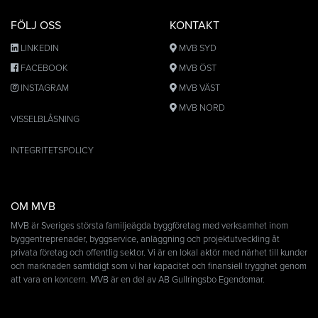
FÖLJ OSS
KONTAKT
LINKEDIN
MVB SYD
FACEBOOK
MVB ÖST
INSTAGRAM
MVB VÄST
MVB NORD
VISSELBLÅSNING
INTEGRITETSPOLICY
OM MVB
MVB är Sveriges största familjeägda byggföretag med verksamhet inom
byggentreprenader, byggservice, anläggning och projektutveckling åt
privata företag och offentlig sektor. Vi är en lokal aktör med närhet till kunder
och marknaden samtidigt som vi har kapacitet och finansiell trygghet genom
att vara en koncern. MVB är en del av AB Gullringsbo Egendomar.