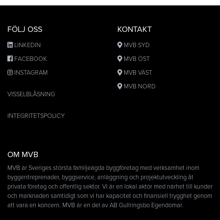
FÖLJ OSS
KONTAKT
LINKEDIN
MVB SYD
FACEBOOK
MVB ÖST
INSTAGRAM
MVB VÄST
MVB NORD
VISSELBLÅSNING
INTEGRITETSPOLICY
OM MVB
MVB är Sveriges största familjeägda byggföretag med verksamhet inom
byggentreprenader, byggservice, anläggning och projektutveckling åt
privata företag och offentlig sektor. Vi är en lokal aktör med närhet till kunder
och marknaden samtidigt som vi har kapacitet och finansiell trygghet genom
att vara en koncern. MVB är en del av AB Gullringsbo Egendomar.