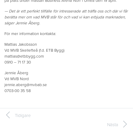
på plats under mässan Business Arena Norr i Umeå den 19 april.
— Det är ett perfekt tillfälle för intresserade att träffa oss och där vi får
berätta mer om vad MVB står för och vad vi kan erbjuda marknaden,
säger Jennie Åberg.
För mer information kontakta:
Mattias Jakobsson
Vd MVB Skellefteå (f.d. ETB Bygg)
mattias@etbbygg.com
0910 – 71 17 30
Jennie Åberg
Vd MVB Nord
jennie.aberg@mvbab.se
0703-00 35 58
Tidigare
Nästa