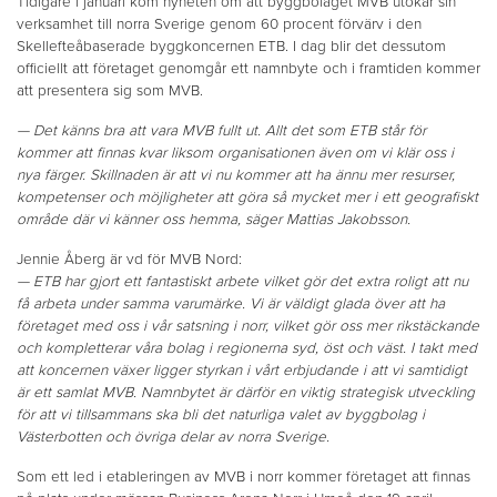
Tidigare i januari kom nyheten om att byggbolaget MVB utökar sin
verksamhet till norra Sverige genom 60 procent förvärv i den
Skellefteåbaserade byggkoncernen ETB. I dag blir det dessutom
officiellt att företaget genomgår ett namnbyte och i framtiden kommer
att presentera sig som MVB.
— Det känns bra att vara MVB fullt ut. Allt det som ETB står för
kommer att finnas kvar liksom organisationen även om vi klär oss i
nya färger. Skillnaden är att vi nu kommer att ha ännu mer resurser,
kompetenser och möjligheter att göra så mycket mer i ett geografiskt
område där vi känner oss hemma, säger Mattias Jakobsson.
Jennie Åberg är vd för MVB Nord:
— ETB har gjort ett fantastiskt arbete vilket gör det extra roligt att nu
få arbeta under samma varumärke. Vi är väldigt glada över att ha
företaget med oss i vår satsning i norr, vilket gör oss mer rikstäckande
och kompletterar våra bolag i regionerna syd, öst och väst. I takt med
att koncernen växer ligger styrkan i vårt erbjudande i att vi samtidigt
är ett samlat MVB. Namnbytet är därför en viktig strategisk utveckling
för att vi tillsammans ska bli det naturliga valet av byggbolag i
Västerbotten och övriga delar av norra Sverige.
Som ett led i etableringen av MVB i norr kommer företaget att finnas