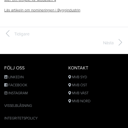
Läs artikeln om nomineringen i Byggindustrin
Tidigare
Nästa
FÖLJ OSS
KONTAKT
LINKEDIN
MVB SYD
FACEBOOK
MVB ÖST
INSTAGRAM
MVB VÄST
MVB NORD
VISSELBLÅSNING
INTEGRITETSPOLICY