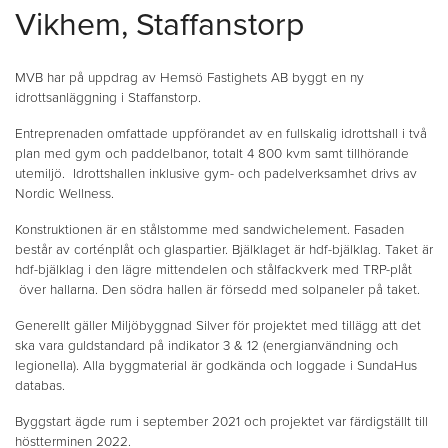
Vikhem, Staffanstorp
MVB har på uppdrag av Hemsö Fastighets AB byggt en ny
idrottsanläggning i Staffanstorp.
Entreprenaden omfattade uppförandet av en fullskalig idrottshall i två
plan med gym och paddelbanor, totalt 4 800 kvm samt tillhörande
utemiljö. Idrottshallen inklusive gym- och padelverksamhet drivs av
Nordic Wellness.
Konstruktionen är en stålstomme med sandwichelement. Fasaden
består av corténplåt och glaspartier. Bjälklaget är hdf-bjälklag. Taket är
hdf-bjälklag i den lägre mittendelen och stålfackverk med TRP-plåt
över hallarna. Den södra hallen är försedd med solpaneler på taket.
Generellt gäller Miljöbyggnad Silver för projektet med tillägg att det
ska vara guldstandard på indikator 3 & 12 (energianvändning och
legionella). Alla byggmaterial är godkända och loggade i SundaHus
databas.
Byggstart ägde rum i september 2021 och projektet var färdigställt till
höstterminen 2022.