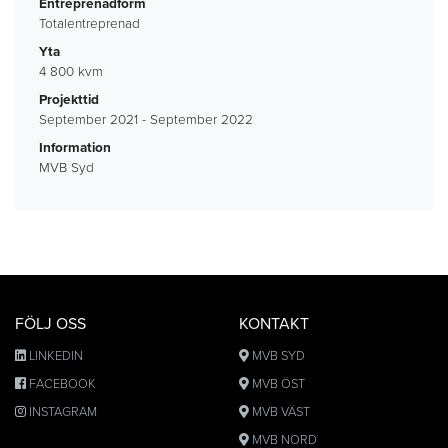
Entreprenadform
Totalentreprenad
Yta
4 800 kvm
Projekttid
September 2021 - September 2022
Information
MVB Syd
FÖLJ OSS
KONTAKT
LINKEDIN
MVB SYD
FACEBOOK
MVB ÖST
INSTAGRAM
MVB VÄST
MVB NORD