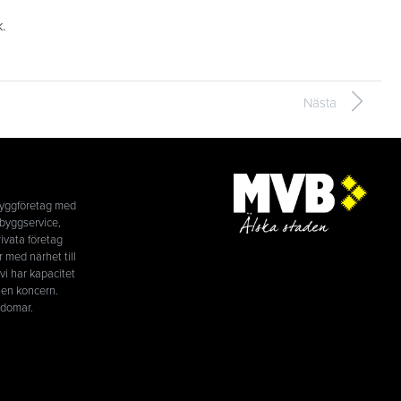
.
Nästa
byggföretag med
byggservice,
ivata företag
r med närhet till
i har kapacitet
 en koncern.
ndomar.