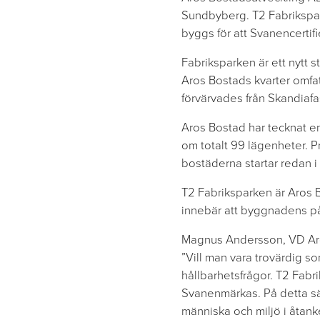
Sundbyberg. T2 Fabrikspar
byggs för att Svanencertifi
Fabriksparken är ett nytt 
Aros Bostads kvarter omfat
förvärvades från Skandiafa
Aros Bostad har tecknat 
om totalt 99 lägenheter. P
bostäderna startar redan i a
T2 Fabriksparken är Aros Bo
innebär att byggnadens på
Magnus Andersson, VD Ar
”Vill man vara trovärdig s
hållbarhetsfrågor. T2 Fabr
Svanenmärkas. På detta sä
människa och miljö i åtank