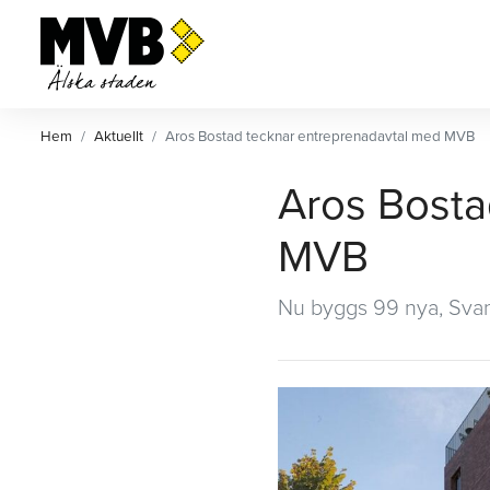
MVB
Ett av Sveriges största
privatägda byggföretag.
Hem
Aktuellt
Aros Bostad tecknar entreprenadavtal med MVB
Aros Bosta
MVB
Nu byggs 99 nya, Sva