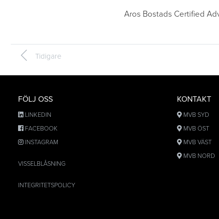
Aros Bostads Certified Adv
Tidigare
FÖLJ OSS
KONTAKT
LINKEDIN
MVB SYD
FACEBOOK
MVB ÖST
INSTAGRAM
MVB VÄST
MVB NORD
VISSELBLÅSNING
INTEGRITETSPOLICY