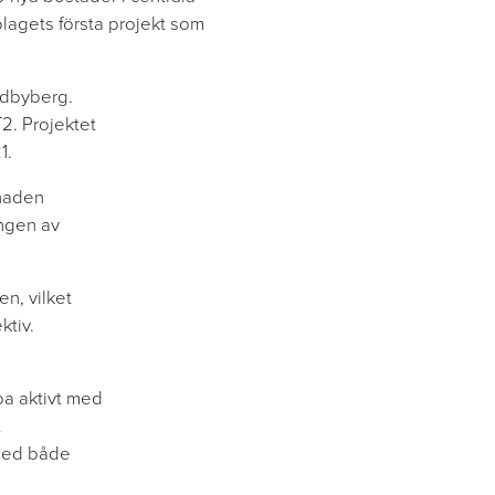
lagets första projekt som
ndbyberg.
2. Projektet
1.
gnaden
ingen av
en, vilket
ktiv.
ba aktivt med
t
 med både