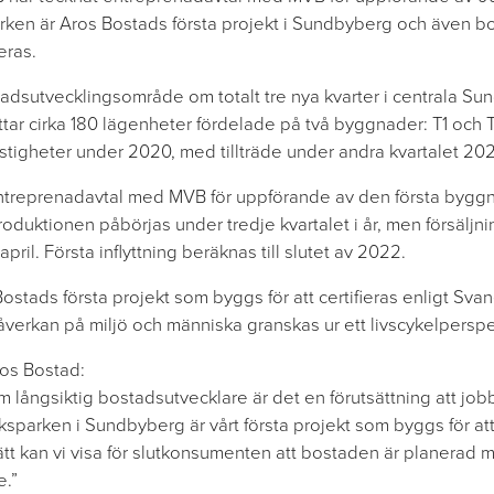
ken är Aros Bostads första projekt i Sundbyberg och även bo
eras.
stadsutvecklingsområde om totalt tre nya kvarter i centrala Su
tar cirka 180 lägenheter fördelade på två byggnader: T1 och T
stigheter under 2020, med tillträde under andra kvartalet 202
entreprenadavtal med MVB för uppförande av den första byg
roduktionen påbörjas under tredje kvartalet i år, men försäljn
pril. Första inflyttning beräknas till slutet av 2022.
stads första projekt som byggs för att certifieras enligt Svan
verkan på miljö och människa granskas ur ett livscykelperspe
os Bostad:
om långsiktig bostadsutvecklare är det en förutsättning att job
iksparken i Sundbyberg är vårt första projekt som byggs för at
tt kan vi visa för slutkonsumenten att bostaden är planerad
e.”