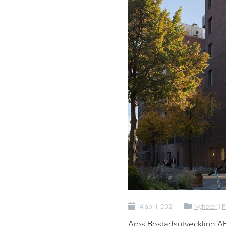
14 april, 2021
Nyheter
|
P
Aros Bostadsutveckling AB