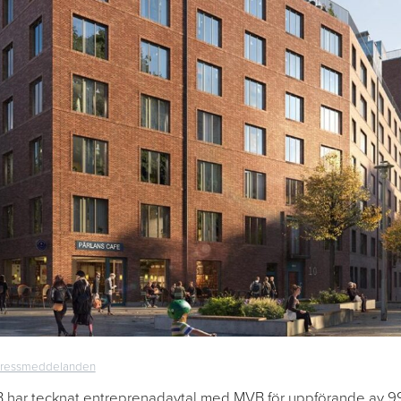
ressmeddelanden
 har tecknat entreprenadavtal med MVB för uppförande av 99