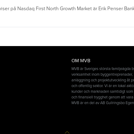
iser på Nasdaq First North Growth Market är Erik Penser Bank
OM MVB
MVB är Sveriges största familjeägda 
verksamhet inom byggentreprenader, 
anläggning och projektutveckling åt pr
och offentlig sektor. Vi är en lokal aktö
kunder och marknaden samtidigt som v
och finansiell trygghet genom att vara
MVB är en del av AB Gullringsbo Ege