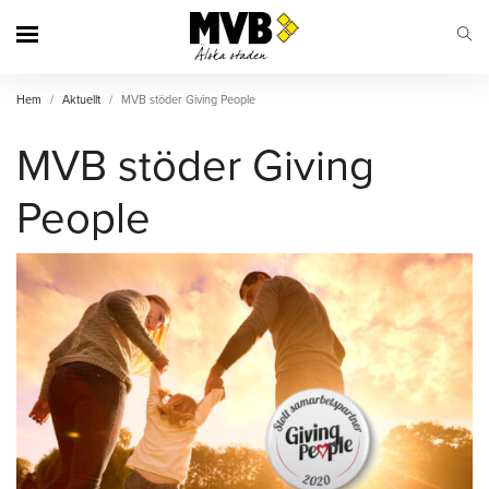
MVB
Hem
Aktuellt
MVB stöder Giving People
MVB stöder Giving
People