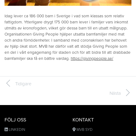
Idag lever ca 186 000 barn i Sverige i vad som klassas som relativ
fattigdom. Ytterligare drygt 175 000 barn lever i familjer vars inkomst
utmäts av kronofogden, vilket gör dessa barn till en utsatt målgrupp.
Organisationen Giving People hjälper utsatta barnfamiljer med mat
och andra förnödenheter. I samband med coronakrisen har behovet
av hjälp ökat stort. MVB har därför valt att stödja Giving People som
en del i vårt engagemang för staden och för att bidra till att drabbade
barnfamiljer ska få en bättre vardag.
https://givingpeople.se/
Tidigare
Nästa
FÖLJ OSS
KONTAKT
LINKEDIN
MVB SYD