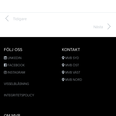
Tidigare
Nästa
FÖLJ OSS
KONTAKT
LINKEDIN
MVB SYD
FACEBOOK
MVB ÖST
INSTAGRAM
MVB VÄST
MVB NORD
VISSELBLÅSNING
INTEGRITETSPOLICY
OM MVB