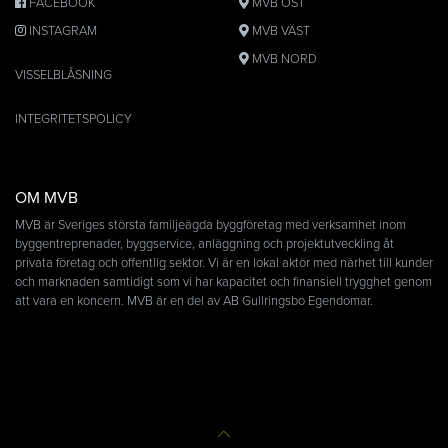
FACEBOOK
MVB ÖST
INSTAGRAM
MVB VÄST
MVB NORD
VISSELBLÅSNING
INTEGRITETSPOLICY
OM MVB
MVB är Sveriges största familjeägda byggföretag med verksamhet inom
byggentreprenader, byggservice, anläggning och projektutveckling åt
privata företag och offentlig sektor. Vi är en lokal aktör med närhet till kunder
och marknaden samtidigt som vi har kapacitet och finansiell trygghet genom
att vara en koncern. MVB är en del av AB Gullringsbo Egendomar.